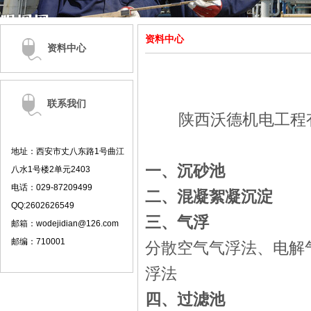
资料中心
资料中心
联系我们
陕西沃德机电工程
地址：西安市丈八东路1号曲江
一、沉砂池
八水1号楼2单元2403
电话：
029-87209499
二、混凝絮凝沉淀
QQ:2602626549
三、气浮
邮箱：
wodejidian@126.com
邮编：
710001
分散空气
气浮法、电解
浮法
四、过滤池